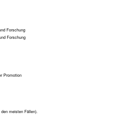
 und Forschung
 und Forschung
:
er Promotion
 den meisten Fällen).