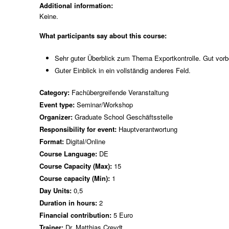
Additional information:
Keine.
What participants say about this course:
Sehr guter Überblick zum Thema Exportkontrolle. Gut vorbere
Guter Einblick in ein vollständig anderes Feld.
Category:
Fachübergreifende Veranstaltung
Event type:
Seminar/Workshop
Organizer:
Graduate School Geschäftsstelle
Responsibility for event:
Hauptverantwortung
Format:
Digital/Online
Course Language:
DE
Course Capacity (Max):
15
Course capacity (Min):
1
Day Units:
0,5
Duration in hours:
2
Financial contribution:
5 Euro
Trainer:
Dr. Matthias Creydt