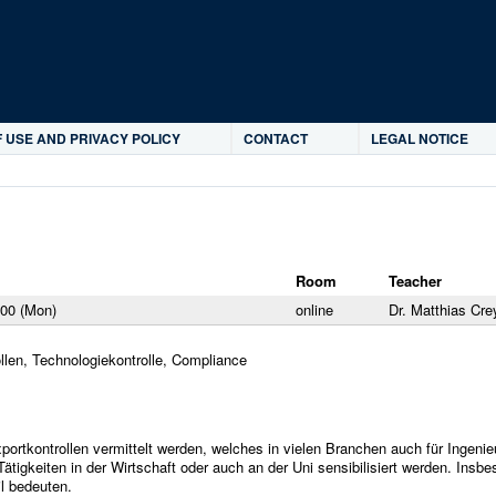
Skip to main content
 USE AND PRIVACY POLICY
CONTACT
LEGAL NOTICE
Room
Teacher
:00 (Mon)
online
Dr. Matthias Cre
llen, Technologiekontrolle, Compliance
rtkontrollen vermittelt werden, welches in vielen Branchen auch für Ingenie
Tätigkeiten in der Wirtschaft oder auch an der Uni sensibilisiert werden. Ins
il bedeuten.