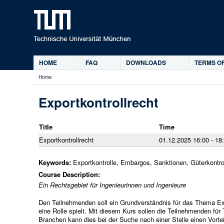
HOME
FAQ
DOWNLOADS
TERMS OF
Main
Home
menu
You
are
Exportkontrollrecht
here
Title
Time
Exportkontrollrecht
01.12.2025 16:00 - 18
Keywords:
Exportkontrolle, Embargos, Sanktionen, Güterkontro
Course Description:
Ein Rechtsgebiet für Ingenieurinnen und Ingenieure
Den Teilnehmenden soll ein Grundverständnis für das Thema Expo
eine Rolle spielt. Mit diesem Kurs sollen die Teilnehmenden für 
Branchen kann dies bei der Suche nach einer Stelle einen Vorte