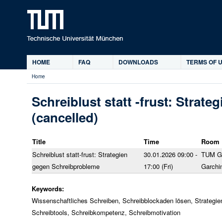
Ski
HOME
FAQ
DOWNLOADS
TERMS OF U
Main
Home
menu
You
are
Schreiblust statt -frust: Strat
here
(cancelled)
Title
Time
Room
Schreiblust statt-frust: Strategien
30.01.2026 09:00 -
TUM Gr
gegen Schreibprobleme
17:00 (Fri)
Garchi
Keywords:
Wissenschaftliches Schreiben, Schreibblockaden lösen, Strategie
Schreibtools, Schreibkompetenz, Schreibmotivation