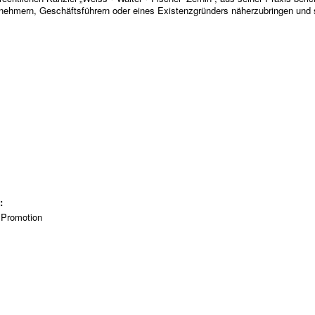
nehmern, Geschäftsführern oder eines Existenzgründers näherzubringen und s
t:
 Promotion