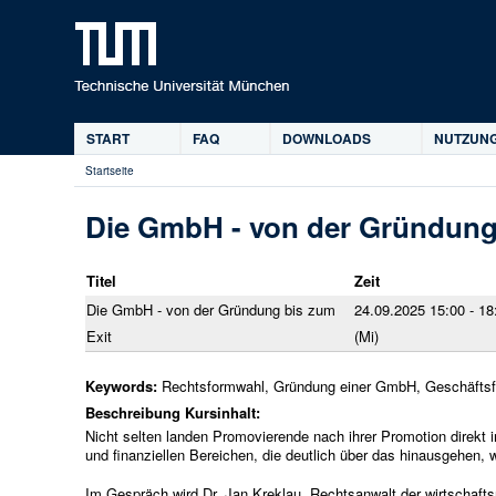
START
FAQ
DOWNLOADS
NUTZUNG
Hauptmenü
Startseite
Sie
sind
Die GmbH - von der Gründung
hier
Titel
Zeit
Die GmbH - von der Gründung bis zum
24.09.2025 15:00 - 18
Exit
(Mi)
Keywords:
Rechtsformwahl, Gründung einer GmbH, Geschäftsfü
Beschreibung Kursinhalt:
Nicht selten landen Promovierende nach ihrer Promotion direkt 
und finanziellen Bereichen, die deutlich über das hinausgehen
Im Gespräch wird Dr. Jan Kreklau, Rechtsanwalt der wirtschaftsre