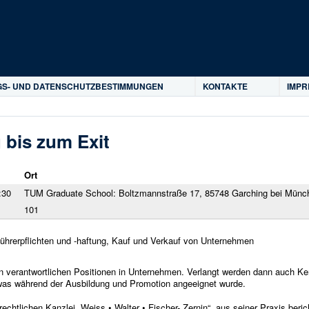
Direkt zum Inhalt
S- UND DATENSCHUTZBESTIMMUNGEN
KONTAKTE
IMP
 bis zum Exit
Ort
:30
TUM Graduate School: Boltzmannstraße 17, 85748 Garching bei Mün
101
hrerpflichten und -haftung, Kauf und Verkauf von Unternehmen
in verantwortlichen Positionen in Unternehmen. Verlangt werden dann auch Ken
, was während der Ausbildung und Promotion angeeignet wurde.
chtlichen Kanzlei „Weiss • Walter • Fischer- Zernin“, aus seiner Praxis berich