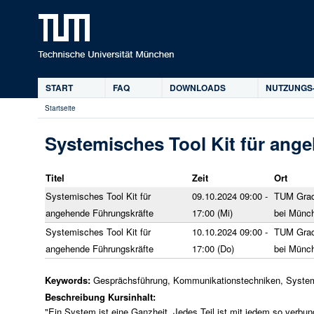
D
START
FAQ
DOWNLOADS
NUTZUNGS
Hauptmenü
Startseite
Sie
sind
Systemisches Tool Kit für ang
hier
Titel
Zeit
Ort
Systemisches Tool Kit für
09.10.2024 09:00 -
TUM Grad
angehende Führungskräfte
17:00 (Mi)
bei Münc
Systemisches Tool Kit für
10.10.2024 09:00 -
TUM Grad
angehende Führungskräfte
17:00 (Do)
bei Münc
Keywords:
Gesprächsführung, Kommunikationstechniken, System
Beschreibung Kursinhalt:
"Ein System ist eine Ganzheit. Jedes Teil ist mit jedem so verb