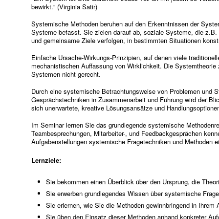
bewirkt.“ (Virginia Satir)
Systemische Methoden beruhen auf den Erkenntnissen der System
Systeme befasst. Sie zielen darauf ab, soziale Systeme, die z.B.
und gemeinsame Ziele verfolgen, in bestimmten Situationen konstr
Einfache Ursache-Wirkungs-Prinzipien, auf denen viele traditione
mechanistischen Auffassung von Wirklichkeit. Die Systemtheorie
Systemen nicht gerecht.
Durch eine systemische Betrachtungsweise von Problemen und St
Gesprächstechniken in Zusammenarbeit und Führung wird der Bli
sich unerwartete, kreative Lösungsansätze und Handlungsoption
Im Seminar lernen Sie das grundlegende systemische Methodenre
Teambesprechungen, Mitarbeiter-, und Feedbackgesprächen kenn
Aufgabenstellungen systemische Fragetechniken und Methoden ei
Lernziele:
Sie bekommen einen Überblick über den Ursprung, die Theor
Sie erwerben grundlegendes Wissen über systemische Frag
Sie erlernen, wie Sie die Methoden gewinnbringend in Ihrem 
Sie üben den Einsatz dieser Methoden anhand konkreter Auf