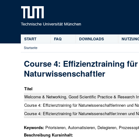
START
FAQ
DOWNLOADS
NUTZUNG
Hauptmenü
Startseite
Sie
sind
Course 4: Effizienztraining f
hier
Naturwissenschaftler
Titel
Welcome & Networking, Good Scientific Practice & Research In
Course 4: Effizienztraining für Naturwissenschaftlerinnen und N
Course 4: Effizienztraining für Naturwissenschaftler:innen und 
Keywords:
Priorisieren, Automatisieren, Delegieren, Prozesso
Beschreibung Kursinhalt: