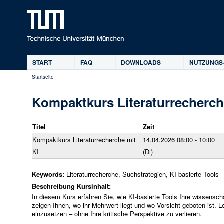
D
START
FAQ
DOWNLOADS
NUTZUNGS
Hauptmenü
Startseite
Sie
sind
Kompaktkurs Literaturrecherch
hier
Titel
Zeit
Kompaktkurs Literaturrecherche mit
14.04.2026 08:00 - 10:00
KI
(Di)
Keywords:
Literaturrecherche, Suchstrategien, KI-basierte Tools
Beschreibung Kursinhalt:
In diesem Kurs erfahren Sie, wie KI-basierte Tools Ihre wissenscha
zeigen Ihnen, wo ihr Mehrwert liegt und wo Vorsicht geboten ist. 
einzusetzen – ohne Ihre kritische Perspektive zu verlieren.