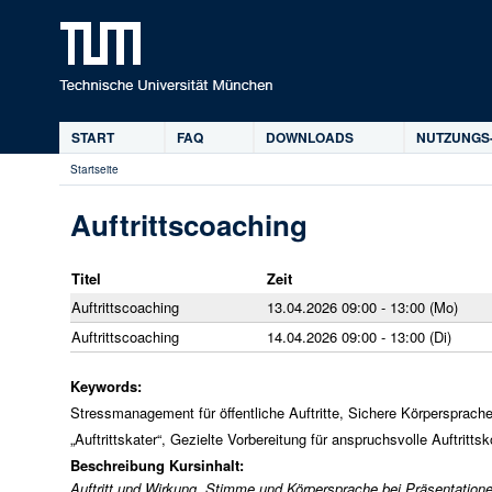
D
START
FAQ
DOWNLOADS
NUTZUNGS
Hauptmenü
Startseite
Sie
sind
Auftrittscoaching
hier
Titel
Zeit
Auftrittscoaching
13.04.2026 09:00 - 13:00 (Mo)
Auftrittscoaching
14.04.2026 09:00 - 13:00 (Di)
Keywords:
Stressmanagement für öffentliche Auftritte, Sichere Körperspra
„Auftrittskater“, Gezielte Vorbereitung für anspruchsvolle Auftritts
Beschreibung Kursinhalt:
Auftritt und Wirkung, Stimme und Körpersprache bei Präsentation