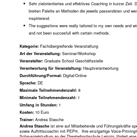
Sehr zielorientiertes und effektives Coaching in kurzer Zeit. 
breiten Palette an Methoden die jeweils passendsten und wen
inspirierend.
The suggestions were really tailored to my own needs and wis
and not been succesfull with certain methods.
Kategorie:
Fachübergreifende Veranstaltung
Art der Veranstaltung:
Seminar/Workshop
Veranstalter:
Graduate School Geschäftsstelle
Verantwortung für Veranstaltung:
Hauptverantwortung
Durchführung/Format:
Digital/Online
Sprache:
DE
Maximale Teilnehmendenzahl:
8
Minimale Teilnehmendenzahl:
1
Umfang in Stunden:
1
Kosten:
10 Euro
Trainer:
Andrea Stasche
Andrea Stasche
ist eine auf Mitarbeitende und Führungskräfte sp
sowie Auftrittscoachin mit PEP®. Ihre einzigartige Voice-Priming®
Schauspielstudium an der Theaterhochschule Leipzig, fördert eine