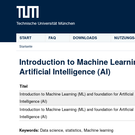
D
START
FAQ
DOWNLOADS
NUTZUNGS
Hauptmenü
Startseite
Sie
sind
Introduction to Machine Learni
hier
Artificial Intelligence (AI)
Titel
Introduction to Machine Learning (ML) and foundation for Artificial
Intelligence (AI)
Introduction to Machine Learning (ML) and foundation for Artificial
Intelligence (AI)
Keywords:
Data science, statistics, Machine learning