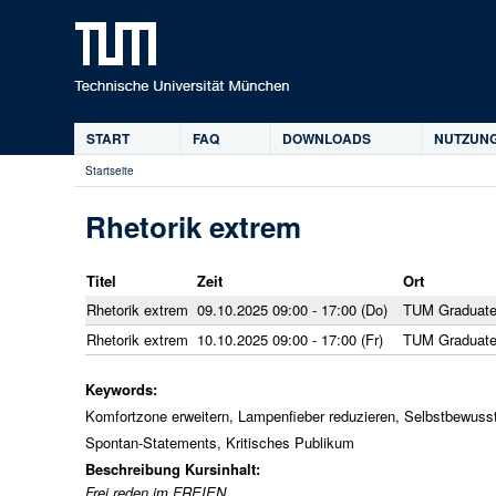
START
FAQ
DOWNLOADS
NUTZUNG
Hauptmenü
Startseite
Sie
sind
Rhetorik extrem
hier
Titel
Zeit
Ort
Rhetorik extrem
09.10.2025 09:00 - 17:00 (Do)
TUM Graduate
Rhetorik extrem
10.10.2025 09:00 - 17:00 (Fr)
TUM Graduate
Keywords:
Komfortzone erweitern, Lampenfieber reduzieren, Selbstbewusst
Spontan-Statements, Kritisches Publikum
Beschreibung Kursinhalt:
Frei reden im FREIEN