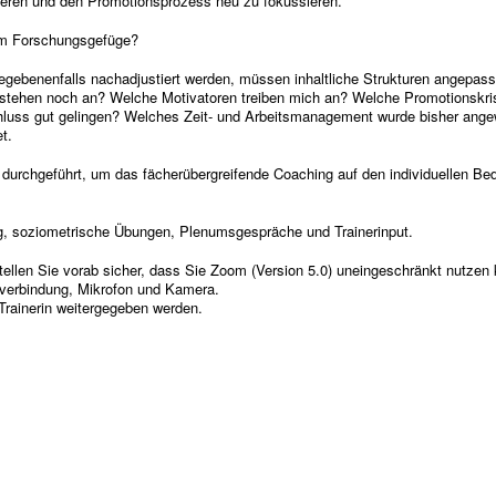
ktieren und den Promotionsprozess neu zu fokussieren.
n im Forschungsgefüge?
egebenenfalls nachadjustiert werden, müssen inhaltliche Strukturen angepas
n stehen noch an? Welche Motivatoren treiben mich an? Welche Promotionskr
chluss gut gelingen? Welches Zeit- und Arbeitsmanagement wurde bisher ang
t.
durchgeführt, um das fächerübergreifende Coaching auf den individuellen Bed
ng, soziometrische Übungen, Plenumsgespräche und Trainerinput.
stellen Sie vorab sicher, dass Sie Zoom (Version 5.0) uneingeschränkt nutzen
tverbindung, Mikrofon und Kamera.
Trainerin weitergegeben werden.