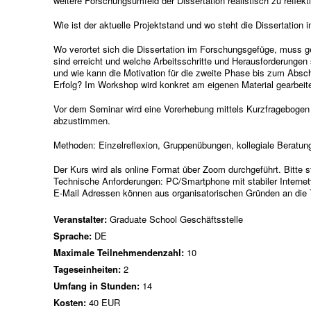
weitere Forschungsumfeld der Dissertation realistisch zu refle
Wie ist der aktuelle Projektstand und wo steht die Dissertatio
Wo verortet sich die Dissertation im Forschungsgefüge, muss g
sind erreicht und welche Arbeitsschritte und Herausforderunge
und wie kann die Motivation für die zweite Phase bis zum Abs
Erfolg? Im Workshop wird konkret am eigenen Material gearbeite
Vor dem Seminar wird eine Vorerhebung mittels Kurzfragebogen 
abzustimmen.
Methoden: Einzelreflexion, Gruppenübungen, kollegiale Beratu
Der Kurs wird als online Format über Zoom durchgeführt. Bitte 
Technische Anforderungen: PC/Smartphone mit stabiler Interne
E-Mail Adressen können aus organisatorischen Gründen an die 
Veranstalter:
Graduate School Geschäftsstelle
Sprache:
DE
Maximale Teilnehmendenzahl:
10
Tageseinheiten:
2
Umfang in Stunden:
14
Kosten:
40 EUR